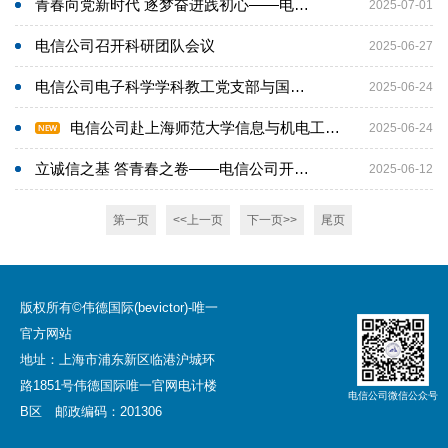
青春向党新时代 逐梦奋进践初心——电信公司举行2025年暑期社会实践队出征仪式
2025-07-01
电信公司召开科研团队会议
2025-06-27
电信公司电子科学学科教工党支部与国网上海电力超高压分公司变电运维浦东中心党总支开展党建共建活动
2025-06-24
电信公司赴上海师范大学信息与机电工程公司调研学习
2025-06-24
立诚信之基 答青春之卷——电信公司开展期末诚信教育主题班会
2025-06-12
第一页
<<上一页
下一页>>
尾页
版权所有©伟德国际(bevictor)-唯一
官方网站
地址：上海市浦东新区临港沪城环
路1851号伟德国际唯一官网电计楼
电信公司微信公众号
B区 邮政编码：201306