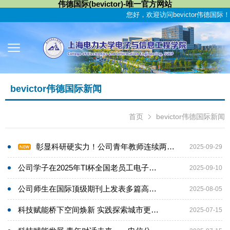
伟德国际(bevictor)-唯一官方网站
您好，欢迎访问bevictor伟德国际！
bevictor伟德国际新闻
首页
bevictor伟德国际新闻
彰显科研硬实力！公司青年教师连续两年入选全球前2%顶尖科学家
2025-09-29
公司学子在2025年TI杯全国老员工电子设计竞赛中再获佳绩
2025-09-10
公司师生在国际顶级期刊上发表多篇高水平成果
2025-08-05
科技赋能桥下空间焕新 实践探索城市更新路径——电信公司桥下空间调研实践队深入奉贤公路文化展示馆研学
2025-07-15