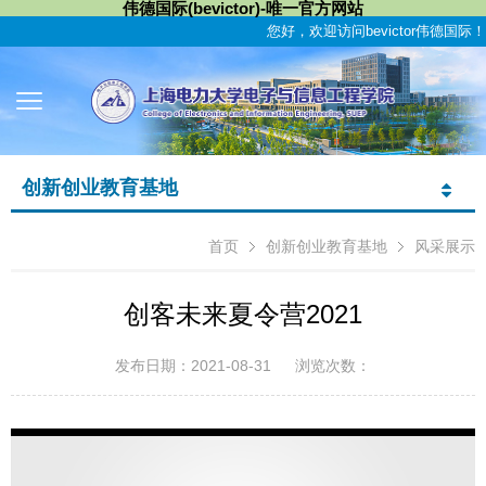
伟德国际(bevictor)-唯一官方网站
您好，欢迎访问bevictor伟德国际！
创新创业教育基地
首页
创新创业教育基地
风采展示
创客未来夏令营2021
发布日期：2021-08-31
浏览次数：